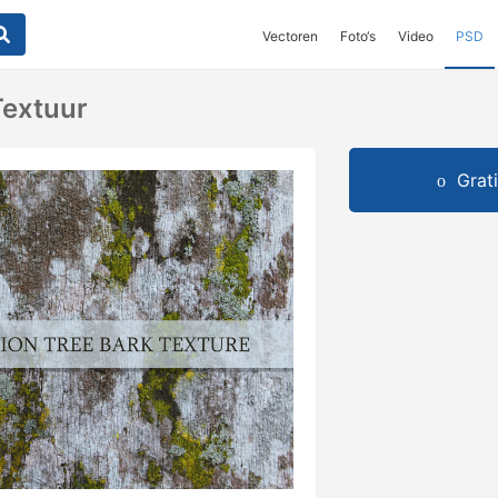
Vectoren
Foto‘s
Video
PSD
extuur
Grat