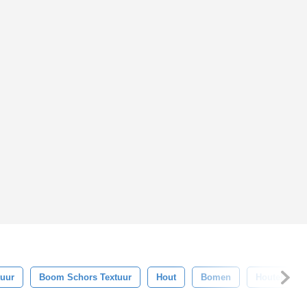
uur
Boom Schors Textuur
Hout
Bomen
Houten