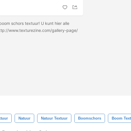
om schors textuur! U kunt hier alle
ttp://www.texturezine.com/gallery-page/
xtuur
Natuur
Natuur Textuur
Boomschors
Boom Text