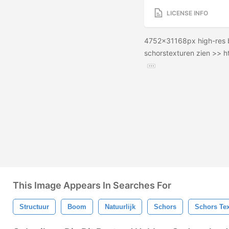
LICENSE INFO
4752x31168px high-res bo
schorstexturen zien >> h
This Image Appears In Searches For
Structuur
Boom
Natuurlijk
Schors
Schors Te