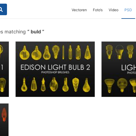
Vectoren
Foto‘s
Video
PSD
es matching
buld