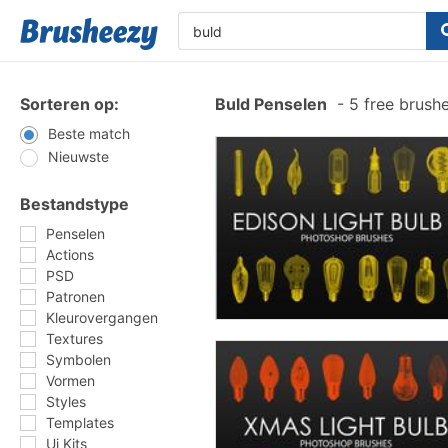
Sorteren op:
Buld Penselen
-
5 free brush
Beste match
Nieuwste
Bestandstype
Penselen
Actions
PSD
Patronen
Kleurovergangen
Textures
Symbolen
Vormen
Styles
Templates
Ui Kits