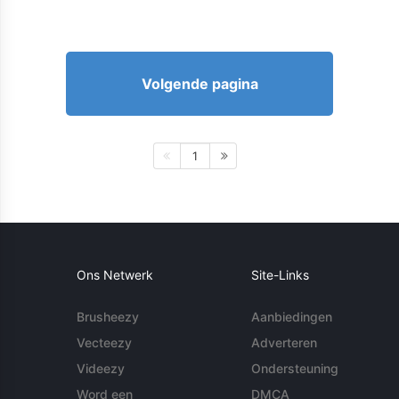
Volgende pagina
1
Ons Netwerk
Site-Links
Brusheezy
Aanbiedingen
Vecteezy
Adverteren
Videezy
Ondersteuning
Word een
DMCA