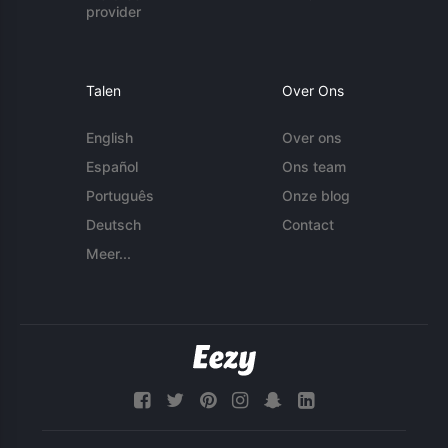
provider
Talen
Over Ons
English
Over ons
Español
Ons team
Português
Onze blog
Deutsch
Contact
Meer...