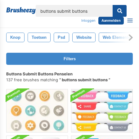
lose
Inloggen
Aanmelden
Knop
Toetsen
Psd
Website
Web Elementen
Filters
Buttons Submit Buttons Penselen
137 free brushes matching
buttons submit buttons