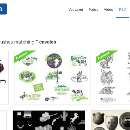
Vectoren
Foto‘s
Video
PSD
rushes matching
cavalos