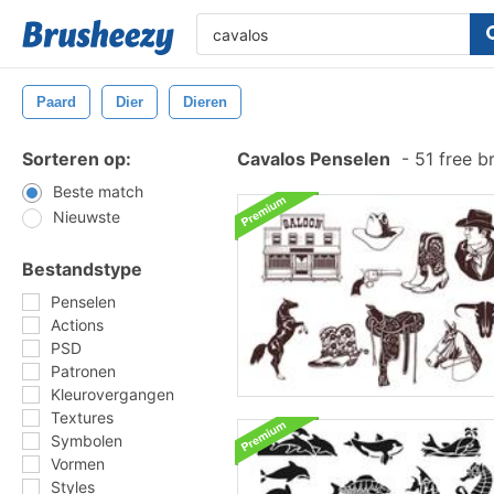
Paard
Dier
Dieren
Sorteren op:
Cavalos Penselen
-
51 free b
Beste match
Nieuwste
Bestandstype
Penselen
Actions
PSD
Patronen
Kleurovergangen
Textures
Symbolen
Vormen
Styles