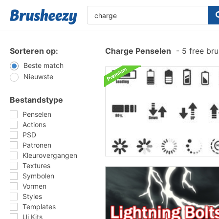
Sorteren op:
Charge Penselen
-
5 free br
Beste match
Nieuwste
Bestandstype
Penselen
Actions
PSD
Patronen
Kleurovergangen
Textures
Symbolen
Vormen
Styles
Templates
Ui Kits