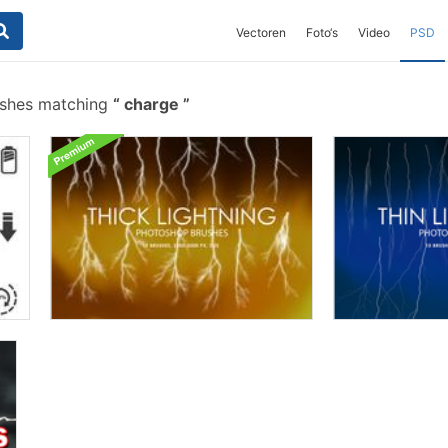
Vectoren
Foto‘s
Video
PSD
ushes matching
charge