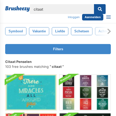
lose
Inloggen
Aanmelden
Symbool
Vakantie
Liefde
Schetsen
Achtergro
Filters
Citaat Penselen
103 free brushes matching
citaat