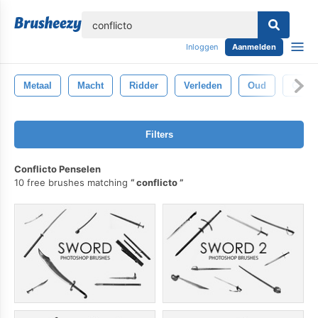
lose
Inloggen
Aanmelden
Metaal
Macht
Ridder
Verleden
Oud
Gesch
Filters
Conflicto Penselen
10 free brushes matching
conflicto