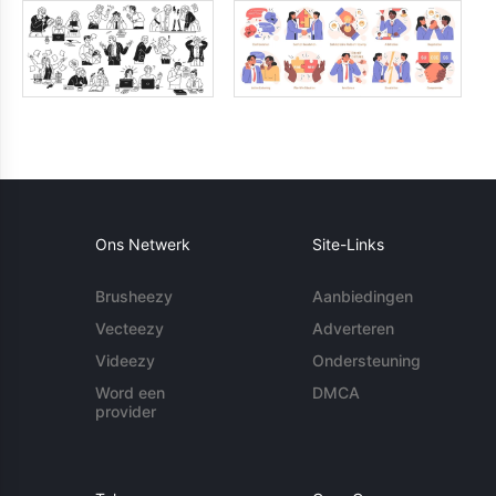
Ons Netwerk
Site-Links
Brusheezy
Aanbiedingen
Vecteezy
Adverteren
Videezy
Ondersteuning
Word een
DMCA
provider