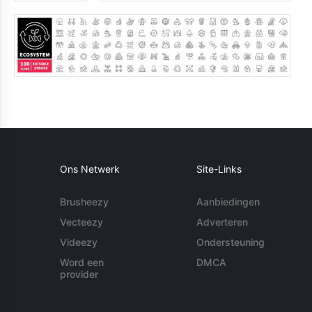
Ons Netwerk
Site-Links
Brusheezy
Aanbiedingen
Vecteezy
Adverteren
Videezy
Ondersteuning
Word een
DMCA
provider