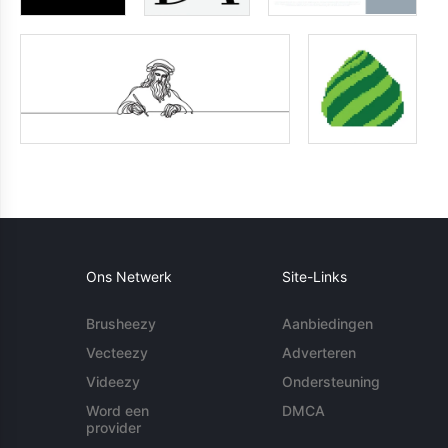
Ons Netwerk
Site-Links
Brusheezy
Aanbiedingen
Vecteezy
Adverteren
Videezy
Ondersteuning
Word een
DMCA
provider