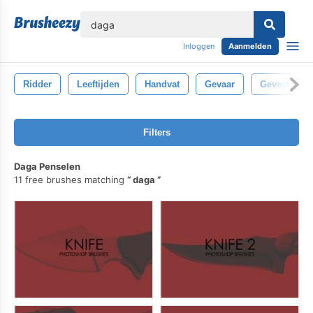
lose
Inloggen
Aanmelden
Ridder
Leeftijden
Handvat
Gevaar
Gevest
Filters
Daga Penselen
11 free brushes matching
daga