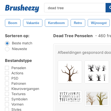
Boom
Vakantie
Kerstboom
Retro
Wijnoogst
Sorteren op:
Dead Tree Penselen
-
460 fr
Beste match
Nieuwste
Afbeeldingen gesponsord do
Bestandstype
Penselen
Actions
PSD
Patronen
Kleurovergangen
Textures
Symbolen
Vormen
Styles