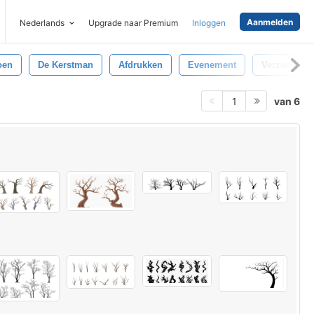
Aanmelden
Nederlands
Upgrade naar Premium
Inloggen
oen
De Kerstman
Afdrukken
Evenement
Verzamelin
van 6
1