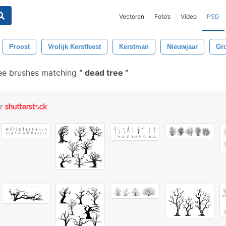
Vectoren
Foto‘s
Video
PSD
Proost
Vrolijk Kerstfeest
Kerstman
Nieuwjaar
Gr
ee brushes matching
dead tree
or