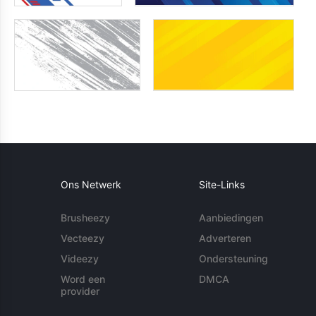
Ons Netwerk
Site-Links
Brusheezy
Aanbiedingen
Vecteezy
Adverteren
Videezy
Ondersteuning
Word een
DMCA
provider