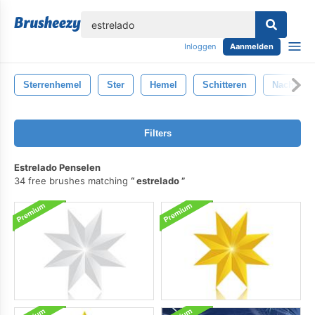
lose
Inloggen
Aanmelden
Sterrenhemel
Ster
Hemel
Schitteren
Nacht
Filters
Estrelado Penselen
34 free brushes matching
estrelado