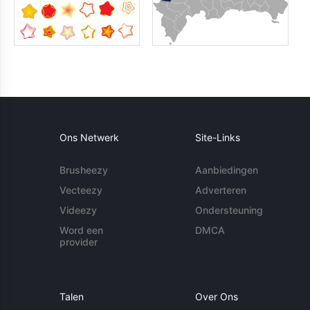
Ons Netwerk
Site-Links
Brusheezy
Aanbiedingen
Vecteezy
Adverteren
Videezy
Ondersteuning
Word een
DMCA
provider
Talen
Over Ons