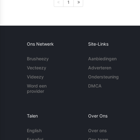
1
Ons Netwerk
Site-Links
Brusheezy
Aanbiedingen
Vecteezy
Adverteren
Videezy
Ondersteuning
Word een
DMCA
provider
Talen
Over Ons
English
Over ons
Español
Ons team