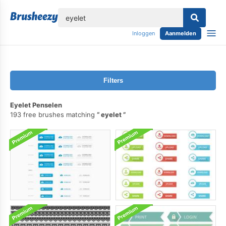
lose
Inloggen
Aanmelden
Filters
Eyelet Penselen
193 free brushes matching
eyelet