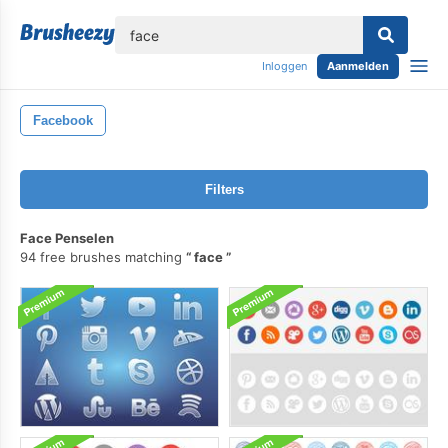
lose
Inloggen
Aanmelden
Facebook
Filters
Face Penselen
94 free brushes matching
face