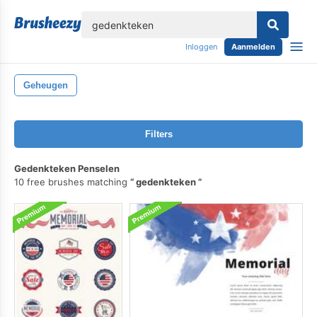
lose
Inloggen
Aanmelden
Geheugen
Filters
Gedenkteken Penselen
10 free brushes matching
gedenkteken