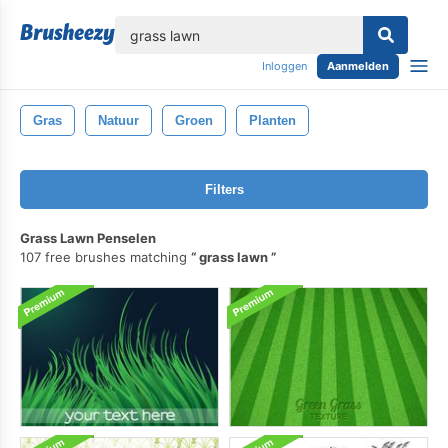
lose
Inloggen
Aanmelden
Gras
Natuur
Groen
Planten
Filters
Grass Lawn Penselen
107 free brushes matching
grass lawn