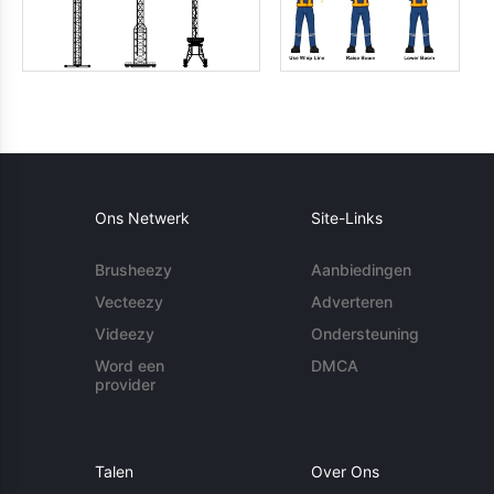
Ons Netwerk
Site-Links
Brusheezy
Aanbiedingen
Vecteezy
Adverteren
Videezy
Ondersteuning
Word een
DMCA
provider
Talen
Over Ons