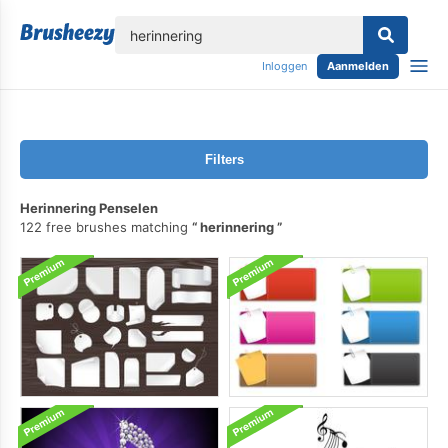
lose
Inloggen
Aanmelden
Filters
Herinnering Penselen
122 free brushes matching
herinnering