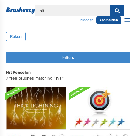
lose
Inloggen
Aanmelden
Raken
Filters
Hit Penselen
7 free brushes matching
hit