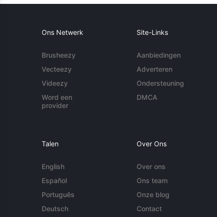
Ons Netwerk
Site-Links
Brusheezy
Aanbiedingen
Vecteezy
Adverteren
Videezy
Ondersteuning
Word een
DMCA
provider
Talen
Over Ons
English
Over ons
Español
Ons team
Português
Onze blog
Deutsch
Contact