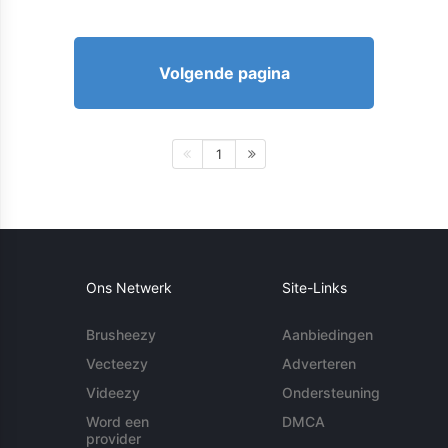
Volgende pagina
1
Ons Netwerk
Site-Links
Brusheezy
Aanbiedingen
Vecteezy
Adverteren
Videezy
Ondersteuning
Word een
DMCA
provider