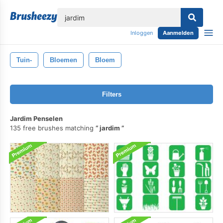
lose
Inloggen
Aanmelden
Tuin-
Bloemen
Bloem
Filters
Jardim Penselen
135 free brushes matching
jardim