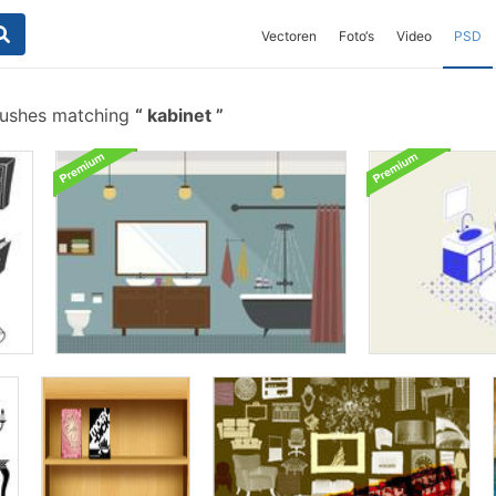
Vectoren
Foto‘s
Video
PSD
rushes matching
kabinet