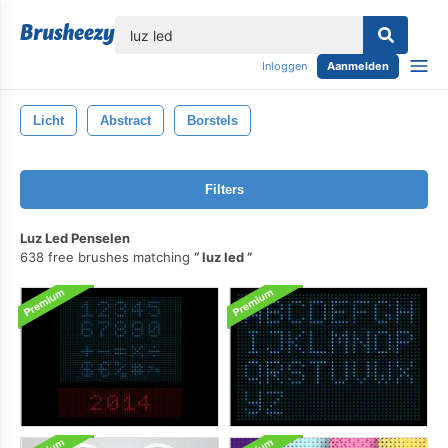
lose
Inloggen
Aanmelden
Licht
Abstract
Borstels
Filters
Luz Led Penselen
638 free brushes matching
luz led