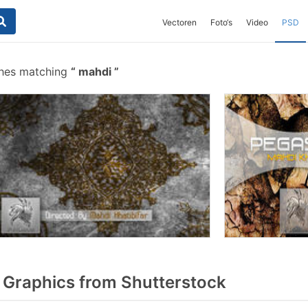
Vectoren
Foto‘s
Video
PSD
shes matching
mahdi
Graphics from Shutterstock