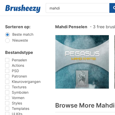
Sorteren op:
Mahdi Penselen
-
3 free bru
Beste match
Nieuwste
Bestandstype
Penselen
Actions
PSD
Patronen
Kleurovergangen
Textures
Symbolen
Vormen
Styles
Browse More Mahdi 
Templates
Ui Kits