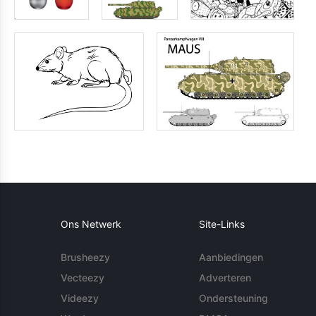
Ons Netwerk
Site-Links
Brusheezy
Aanbiedingen
Vecteezy
Adverteren
Videezy
Ondersteuning