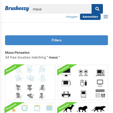
lose
Inloggen
Aanmelden
Filters
Maus Penselen
34 free brushes matching
maus