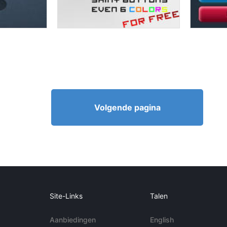
Volgende pagina
Site-Links
Talen
Aanbiedingen
English