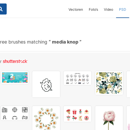
Vectoren
Foto‘s
Video
PSD
ree brushes matching
media knop
or