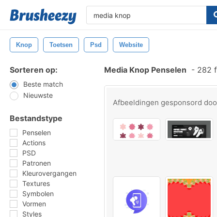
Knop
Toetsen
Psd
Website
Sorteren op:
Media Knop Penselen
-
282 f
Beste match
Nieuwste
Afbeeldingen gesponsord do
Bestandstype
Penselen
Actions
PSD
Patronen
Kleurovergangen
Textures
Symbolen
Vormen
Styles