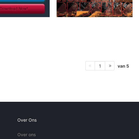
van 5
1
Over Ons
Over ons