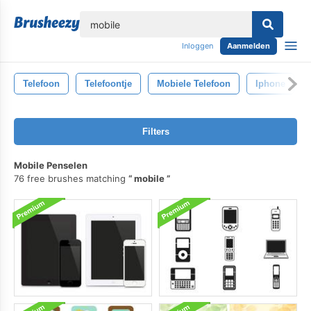
lose
Inloggen
Aanmelden
Telefoon
Telefoontje
Mobiele Telefoon
Iphone
Filters
Mobile Penselen
76 free brushes matching
mobile