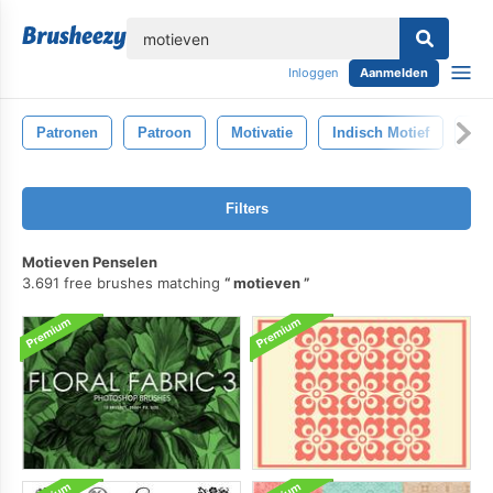
lose
Inloggen
Aanmelden
Patronen
Patroon
Motivatie
Indisch Motief
Str
Filters
Motieven Penselen
3.691 free brushes matching
motieven