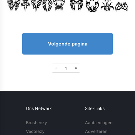
Volgende pagina
1
Ons Netwerk
Site-Links
Brusheezy
Aanbiedingen
Vecteezy
Adverteren