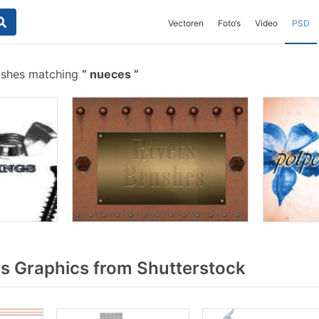
Vectoren
Foto‘s
Video
PSD
ushes matching
nueces
 Graphics from Shutterstock