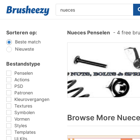
Sorteren op:
Nueces Penselen
-
4 free br
Beste match
Nieuwste
Bestandstype
Penselen
Actions
PSD
Patronen
Kleurovergangen
Textures
Symbolen
Browse More Nueces
Vormen
Styles
Templates
Ui Kits