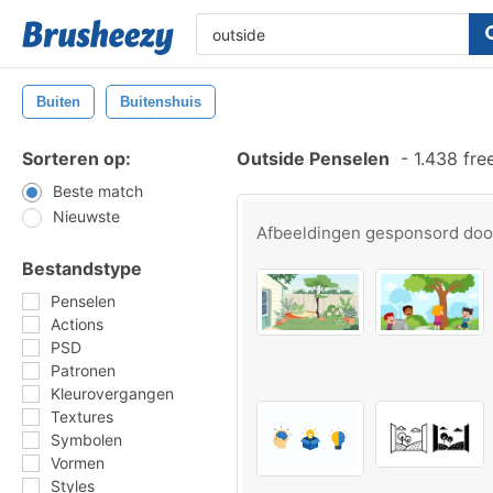
Buiten
Buitenshuis
Sorteren op:
Outside Penselen
-
1.438 fre
Beste match
Nieuwste
Afbeeldingen gesponsord do
Bestandstype
Penselen
Actions
PSD
Patronen
Kleurovergangen
Textures
Symbolen
Vormen
Styles