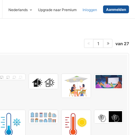
Aanmelden
Nederlands
Upgrade naar Premium
Inloggen
van 27
1