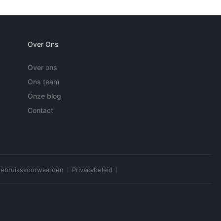
Over Ons
Over ons
Ons team
Onze blog
Contact
ebruiksvoorwaarden
Privacybeleid