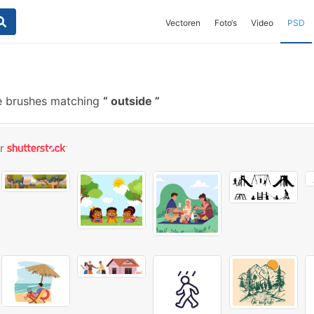
Vectoren
Foto‘s
Video
PSD
e brushes matching
outside
or