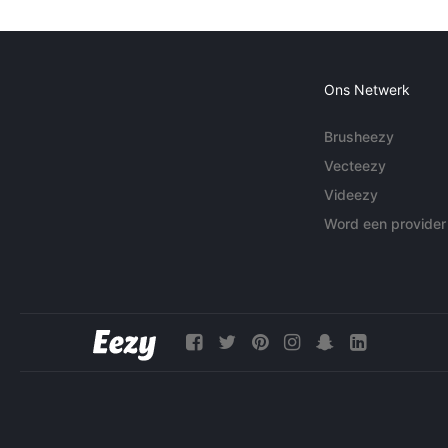
Ons Netwerk
Brusheezy
Vecteezy
Videezy
Word een provider