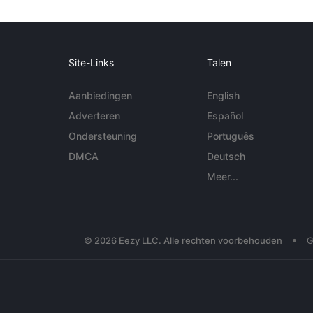
Site-Links
Talen
Aanbiedingen
English
Adverteren
Español
Ondersteuning
Português
DMCA
Deutsch
Meer...
•
© 2026 Eezy LLC. Alle rechten voorbehouden
G