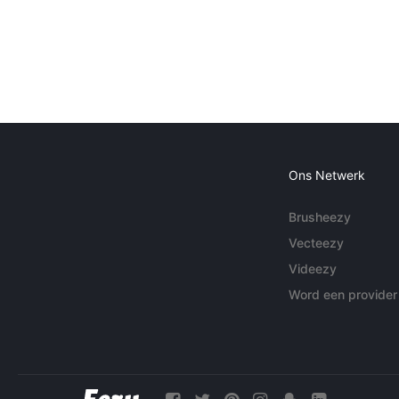
Ons Netwerk
Brusheezy
Vecteezy
Videezy
Word een provider