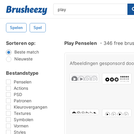
Spelen
Spel
Sorteren op:
Play Penselen
-
346 free bru
Beste match
Nieuwste
Afbeeldingen gesponsord do
Bestandstype
Penselen
Actions
PSD
Patronen
Kleurovergangen
Textures
Symbolen
Vormen
Styles