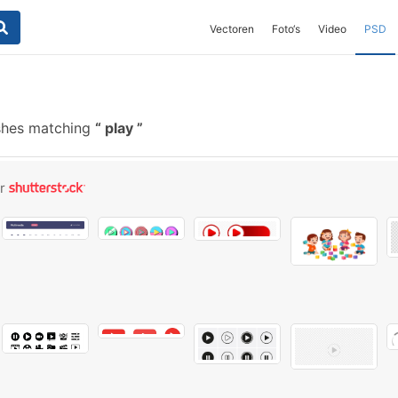
Vectoren
Foto‘s
Video
PSD
shes matching
play
or