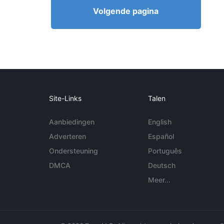
Volgende pagina
Site-Links
Talen
Aanbiedingen
English
Adverteren
Español
Ondersteuning
Português
DMCA
Deutsch
Meer...