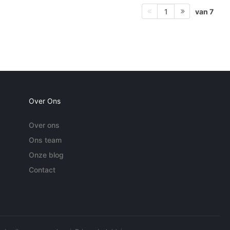
van 7
1
Over Ons
Over ons
Ons team
Onze blog
Contact