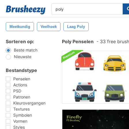
Meetkundig
Veelhoek
Laag Poly
Sorteren op:
Poly Penselen
-
33 free brus
Beste match
Nieuwste
Bestandstype
Penselen
Actions
PSD
Patronen
Kleurovergangen
Textures
Symbolen
Vormen
Styles