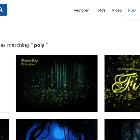
Vectoren
Foto‘s
Video
PSD
hes matching
poly