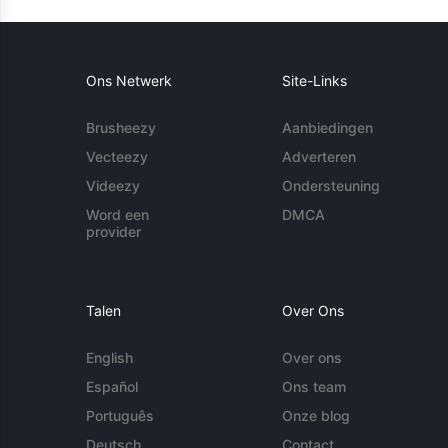
Ons Netwerk
Site-Links
Brusheezy
Aanbiedingen
Vecteezy
Adverteren
Videezy
Ondersteuning
Word een
DMCA
provider
Talen
Over Ons
English
Over ons
Español
Ons team
Português
Onze blog
Deutsch
Contact