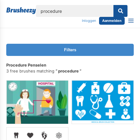
lose
Inloggen
Aanmelden
Filters
Procedure Penselen
3 free brushes matching
procedure