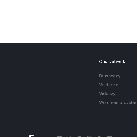
Ons Netwerk
Brusheezy
Vecteezy
Videezy
Word een provider