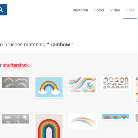
Vectoren
Foto‘s
Video
PSD
ee brushes matching
rainbow
or