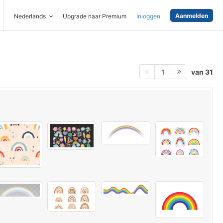
Aanmelden
Nederlands
Upgrade naar Premium
Inloggen
van 31
1