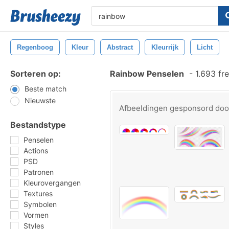
Regenboog
Kleur
Abstract
Kleurrijk
Licht
Sorteren op:
Rainbow Penselen
-
1.693 fr
Beste match
Nieuwste
Afbeeldingen gesponsord do
Bestandstype
Penselen
Actions
PSD
Patronen
Kleurovergangen
Textures
Symbolen
Vormen
Styles