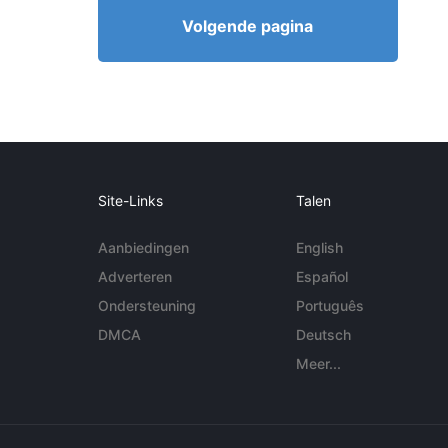
Volgende pagina
Site-Links
Talen
Aanbiedingen
English
Adverteren
Español
Ondersteuning
Português
DMCA
Deutsch
Meer...