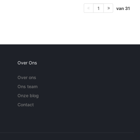
van 31
1
Over Ons
Over ons
Ons team
Onze blog
Contact