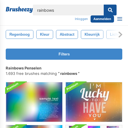
lose
Inloggen
Aanmelden
Regenboog
Kleur
Abstract
Kleurrijk
Licht
Filters
Rainbows Penselen
1.693 free brushes matching
rainbows