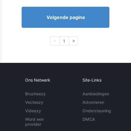
Volgende pagina
1
Ons Netwerk
Site-Links
Brusheezy
Aanbiedingen
Vecteezy
Adverteren
Videezy
Ondersteuning
Word een
DMCA
provider