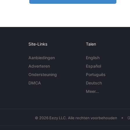
Site-Links
Talen
Aanbiedingen
English
Adverteren
Español
Ondersteuning
Português
DMCA
Deutsch
Meer...
•
© 2026 Eezy LLC. Alle rechten voorbehouden
G