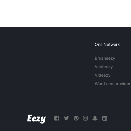
Ons Netwerk
Brusheezy
Vecteezy
Videezy
Word een provider