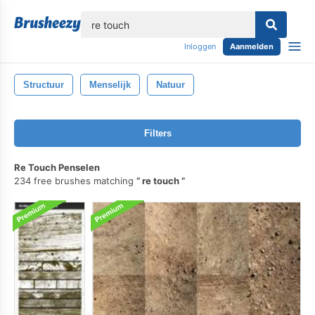
lose
Inloggen
Aanmelden
Structuur
Menselijk
Natuur
Filters
Re Touch Penselen
234 free brushes matching
re touch