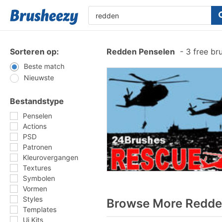
Sorteren op:
Redden Penselen
-
3 free br
Beste match
Nieuwste
Bestandstype
Penselen
Actions
PSD
Patronen
Kleurovergangen
Textures
Symbolen
Vormen
Styles
Browse More Redden
Templates
Ui Kits