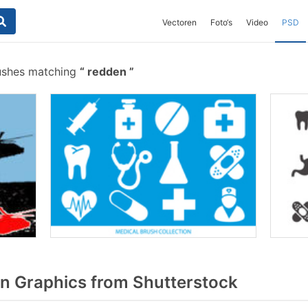
Vectoren
Foto‘s
Video
PSD
ushes matching
redden
 Graphics from Shutterstock