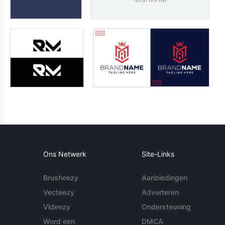
Ons Netwerk
Site-Links
Brusheezy
Aanbiedingen
Vecteezy
Adverteren
Videezy
Ondersteuning
Word een
DMCA