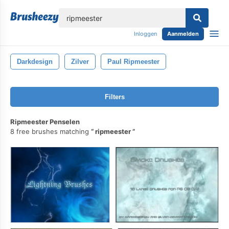
lose
Inloggen
Aanmelden
Darkdesign
Zilver
Paul Ripmeester
Filters
Ripmeester Penselen
8 free brushes matching
ripmeester