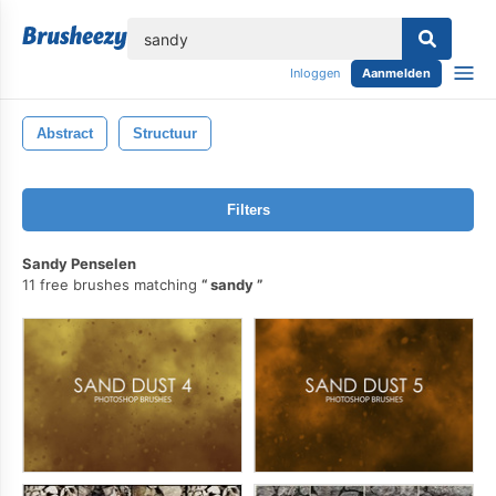
lose
Inloggen
Aanmelden
Abstract
Structuur
Filters
Sandy Penselen
11 free brushes matching
sandy