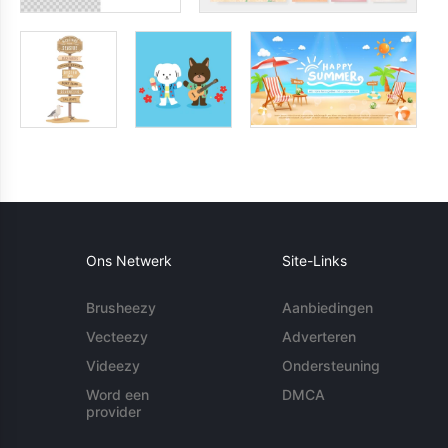
Ons Netwerk
Site-Links
Brusheezy
Aanbiedingen
Vecteezy
Adverteren
Videezy
Ondersteuning
Word een
DMCA
provider