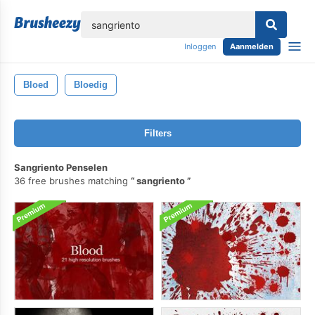
lose
Inloggen
Aanmelden
Bloed
Bloedig
Filters
Sangriento Penselen
36 free brushes matching
sangriento