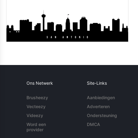
Ons Netwerk
Site-Links
Brusheezy
Aanbiedingen
Vecteezy
Adverteren
Videezy
Ondersteuning
Word een
DMCA
provider