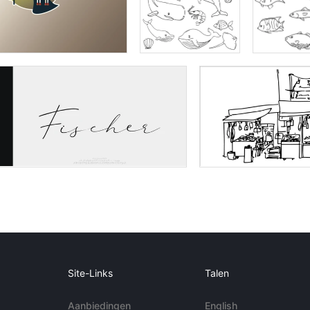
Site-Links
Talen
Aanbiedingen
English