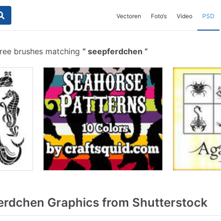
Vectoren
Foto‘s
Video
PSD
ree brushes matching
seepferdchen
rdchen Graphics from Shutterstock