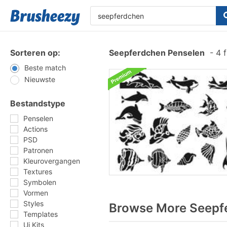
Sorteren op:
Seepferdchen Penselen
-
4 f
Beste match
Nieuwste
Bestandstype
Penselen
Actions
PSD
Patronen
Kleurovergangen
Textures
Symbolen
Vormen
Styles
Browse More Seepfe
Templates
Ui Kits