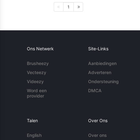
1
Ons Netwerk
Site-Links
Brusheezy
Aanbiedingen
Vecteezy
Adverteren
Videezy
Ondersteuning
Word een
DMCA
provider
Talen
Over Ons
English
Over ons