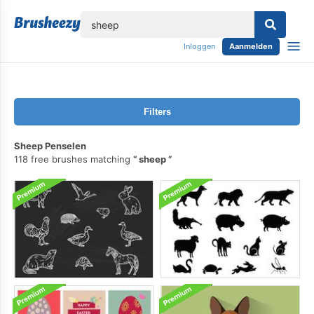
lose
Inloggen
Aanmelden
Filters
Sheep Penselen
118 free brushes matching
sheep