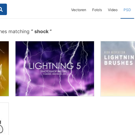
Vectoren
Foto‘s
Video
PSD
shes matching
shock