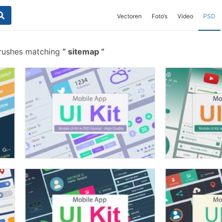
Vectoren
Foto‘s
Video
PSD
brushes matching
sitemap