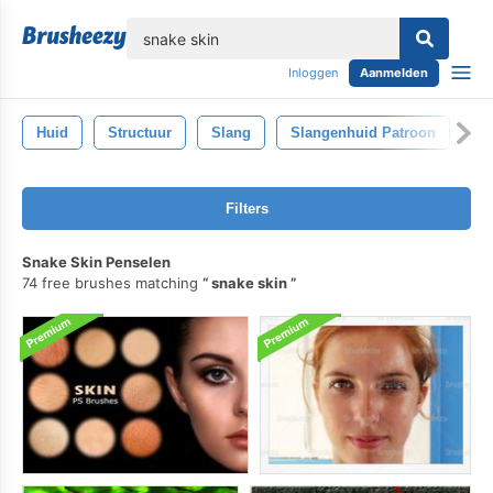
lose
Inloggen
Aanmelden
Huid
Structuur
Slang
Slangenhuid Patroon
Kr
Filters
Snake Skin Penselen
74 free brushes matching
snake skin