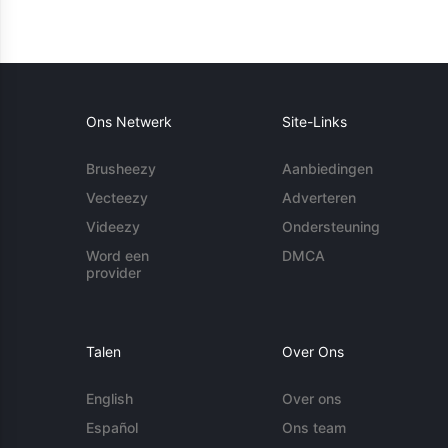
Ons Netwerk
Site-Links
Brusheezy
Aanbiedingen
Vecteezy
Adverteren
Videezy
Ondersteuning
Word een
DMCA
provider
Talen
Over Ons
English
Over ons
Español
Ons team