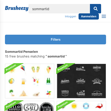
lose
Inloggen
Aanmelden
Filters
Sommartid Penselen
15 free brushes matching
sommartid