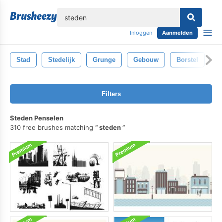
lose
Inloggen
Aanmelden
Stad
Stedelijk
Grunge
Gebouw
Borstel
S
Filters
Steden Penselen
310 free brushes matching
steden