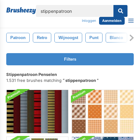
lose
Inloggen
Aanmelden
Patroon
Retro
Wijnoogst
Punt
Blanco
Ac
Filters
Stippenpatroon Penselen
1.531 free brushes matching
stippenpatroon